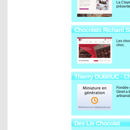
La Claye
présente
Chocolats Richard SE
Les choc
choc.
Thierry DUBRUC - Ch
Fondée d
Ginet a t
artisana
Des Lis Chocolat