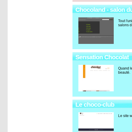
Chocoland - salon d
Tout l'un
salons d
Sensation Chocolat
Quand le
beauté.
Le choco-club
Le site 