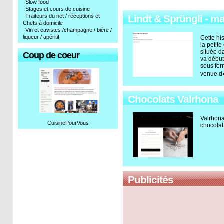
Slow food
Stages et cours de cuisine
Traiteurs du net / réceptions et
Lindt & Sprüngli - ma
Chefs à domicile
Vin et cavistes /champagne / bière /
liqueur / apéritif
Cette h
la petite
située da
Coup de coeur
va début
sous for
venue d�
Chocolats Valrhona
Valrhona
CuisinePourVous
chocolat
Publicités