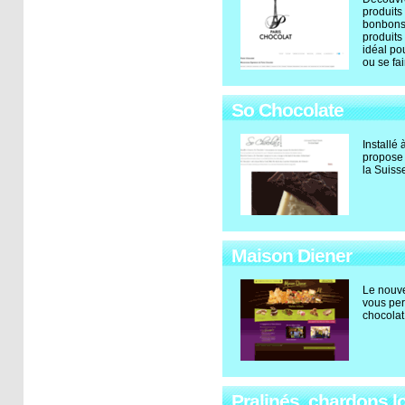
produits
bonbons 
produits
idéal po
ou se fai
So Chocolate
Installé
propose 
la Suisse
Maison Diener
Le nouve
vous pe
chocolat
Pralinés, chardons lor