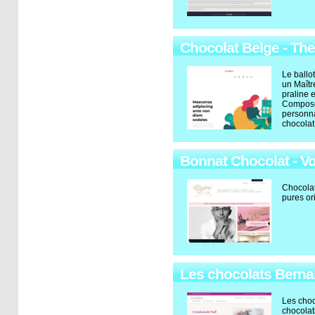
Chocolat Belge - Th
Le ballo
un Maîtr
praline 
Composez
personna
chocolat
Bonnat Chocolat - Vo
Chocolat
pures or
Les chocolats Berna
Les choc
chocolat