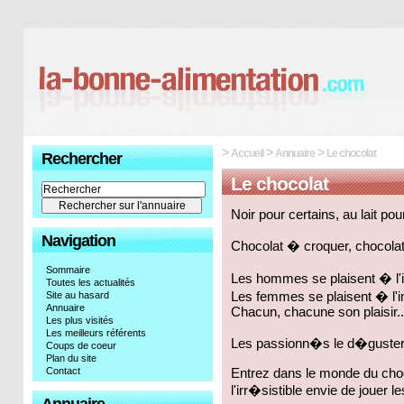
>
>
>
Accueil
Annuaire
Le chocolat
Rechercher
Le chocolat
Noir pour certains, au lait pou
Navigation
Chocolat � croquer, chocolat 
Sommaire
Les hommes se plaisent � l'
Toutes les actualités
Site au hasard
Les femmes se plaisent � l'
Annuaire
Chacun, chacune son plaisir..
Les plus visités
Les meilleurs référents
Les passionn�s le d�gusteron
Coups de coeur
Plan du site
Contact
Entrez dans le monde du choc
l'irr�sistible envie de jouer l