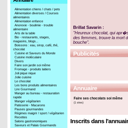
Annuaire
Alimentation chiens / chats / pets
Alimentation diverses / Courses
alimentaires
Alimentation enfance
Anorexie - boulimie - trouble
Brillat Savarin :
alimentaire
"Heureux chocolat, qui apr�s
Arts de la table
Bio - restaurants, stages,
des femmes, trouve la mort d
magasins, blogs...
bouche".
Boissons : eau, sirop, café, thé,
chocolat
Publicités
Cuisine et Saveurs du Monde
Cuisine moléculaire
Divers
Faire son jardin soi même
Fromage - produits laitiers
Joli pique nique
Jolie cuisine
Le chocolat
Les bons produits alimentaires
Annuaire
Lire Gourmand
Manger au bureau - restauration
rapide
Faire ses chocolats soi même
Manger végétarien
(1 sites)
Patisserie - Macarons
Pauses gourmandes
Régimes maigrir / sport / végétarien
Recettes
Inscrits dans l'annuair
Salons gastronomiques
Saveurs et Palais Gourmands