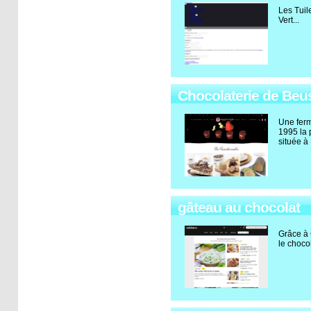
Les Tuil
Vert...
Chocolaterie de Beu
Une ferm
1995 la 
située à
gâteau au chocolat
Grâce à 
le chocol