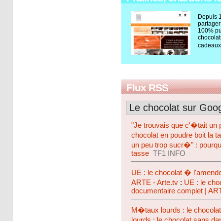
Depuis 1
partager
100% pu
chocolat
cadeaux
Flux RSS
Le chocolat sur Goo
"Je trouvais que c'�tait un
chocolat en poudre boit la 
un peu trop sucr�" : pourqu
tasse
TF1 INFO
UE : le chocolat � l'amende
ARTE - Arte.tv
:
UE : le cho
documentaire complet | AR
M�taux lourds : le chocola
lourds : le chocolat sans da