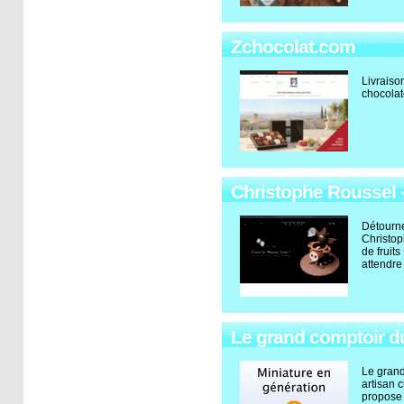
Zchocolat.com
Livraiso
chocolat
Christophe Roussel -
Détourne
Christop
de fruit
attendre 
Le grand comptoir du 
Le grand
artisan 
propose 