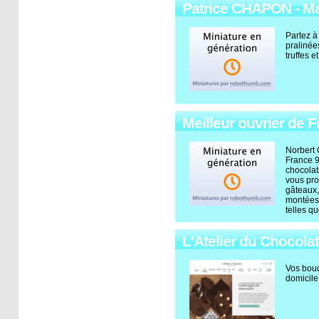
Patrice CHAPON - Maî
Partez à
praliné
truffes 
Meilleur ouvrier de F
Norbert 
France 94
chocolat
vous prop
gâteaux,
montées 
telles q
L'Atelier du Chocolat
Vos bouq
domicile