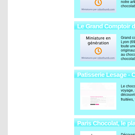
notre ar
chocolat
Le Grand Comptoir du
Grand co
Lyon (69
toute u
originau
au choco
chocolat.
Patisserie Lesage - 
Le choco
voyage, 
découvri
fruitées
Paris Chocolat, le plai
Découvre